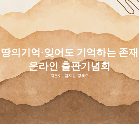
땅의기억·잊어도 기억하는 존재
온라인 출판기념회
지은이 : 김지원, 강혜주