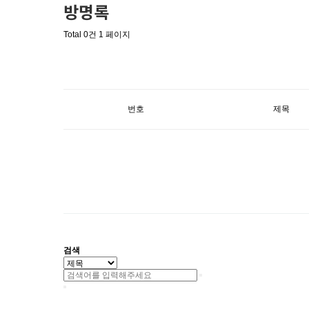
방명록
Total 0건
1 페이지
번호
제목
검색